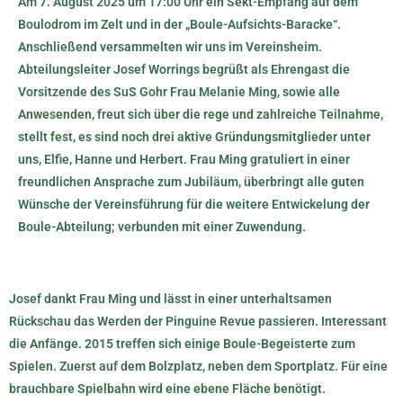
Am 7. August 2025 um 17:00 Uhr ein Sekt-Empfang auf dem
Boulodrom im Zelt und in der „Boule-Aufsichts-Baracke“.
Anschließend versammelten wir uns im Vereinsheim.
Abteilungsleiter
Josef Worrings
begrüßt als Ehrengast die
Vorsitzende des SuS Gohr Frau
Melanie Ming
, sowie alle
Anwesenden, freut sich über die rege und zahlreiche Teilnahme,
stellt fest, es sind noch drei aktive Gründungsmitglieder unter
uns,
Elfie, Hanne und Herbert
. Frau Ming gratuliert in einer
freundlichen Ansprache zum Jubiläum, überbringt alle guten
Wünsche der Vereinsführung für die weitere Entwickelung der
Boule-Abteilung; verbunden mit einer Zuwendung.
Josef dankt Frau Ming und lässt in einer unterhaltsamen
Rückschau das Werden der Pinguine Revue passieren. Interessant
die Anfänge. 2015 treffen sich einige Boule-Begeisterte zum
Spielen. Zuerst auf dem Bolzplatz, neben dem Sportplatz. Für eine
brauchbare Spielbahn wird eine ebene Fläche benötigt.