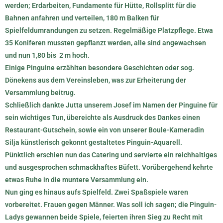
werden; Erdarbeiten, Fundamente für Hütte, Rollsplitt für die
Bahnen anfahren und verteilen, 180 m Balken für
Spielfeldumrandungen zu setzen. Regelmäßige Platzpflege. Etwa
35 Koniferen mussten gepflanzt werden, alle sind angewachsen
und nun 1,80 bis 2 m hoch.
Einige Pinguine erzählten besondere Geschichten oder sog.
Dönekens aus dem Vereinsleben, was zur Erheiterung der
Versammlung beitrug.
Schließlich dankte
Jutta
unserem Josef im Namen der Pinguine für
sein wichtiges Tun, übereichte als Ausdruck des Dankes einen
Restaurant-Gutschein, sowie ein von unserer Boule-Kameradin
Silja
künstlerisch gekonnt gestaltetes Pinguin-Aquarell.
Pünktlich erschien nun das Catering und servierte ein reichhaltiges
und ausgesprochen schmackhaftes Büfett. Vorübergehend kehrte
etwas Ruhe in die muntere Versammlung ein.
Nun ging es hinaus aufs Spielfeld. Zwei Spaßspiele waren
vorbereitet. Frauen gegen Männer. Was soll ich sagen; die Pinguin-
Ladys gewannen beide Spiele, feierten ihren Sieg zu Recht mit