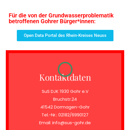
Für die von der Grundwasserproblematik
betroffenen Gohrer Bürger*innen:
Open Data Portal des Rhein-Kreises Neuss
Kontaktdaten
SuS DJK 1930 Gohr e.V
Bruchstr.24
41542 Dormagen-Gohr
Tel.-Nr.: 02182/6990127
Email: info@sus-gohr.de