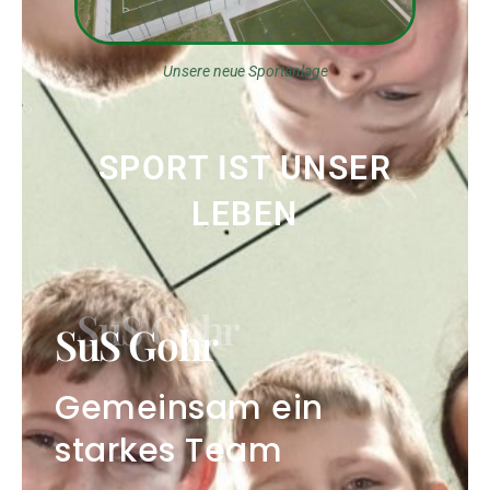
Unsere neue Sportanlage
SPORT IST UNSER
LEBEN
SuS Gohr
Gemeinsam ein
starkes Team