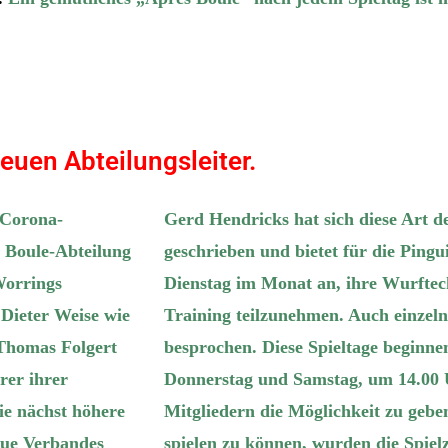
euen Abteilungsleiter.
 Corona-
Gerd Hendricks hat sich diese Art d
 Boule-Abteilung
geschrieben und bietet für die Pingu
Worrings
Dienstag im Monat an, ihre Wurftec
Dieter Weise
wie
Training teilzunehmen. Auch einzel
Thomas F
olger
t
besprochen. Diese Spieltage beginnen
rer ihrer
Donnerstag und Samstag, um 14.00 
ie nächst höhere
Mitgliedern die Möglichkeit zu gebe
que Verbandes
spielen zu können, wurden die Spielz